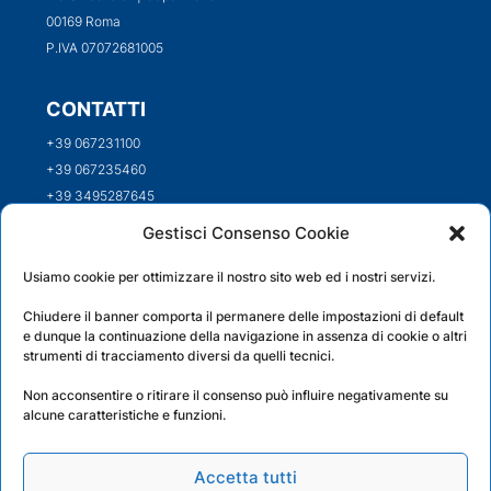
00169 Roma
P.IVA 07072681005
CONTATTI
+39 067231100
+39 067235460
+39 3495287645
info@nautilux.it
Gestisci Consenso Cookie
Usiamo cookie per ottimizzare il nostro sito web ed i nostri servizi.
SEGUICI SUI SOCIAL
Chiudere il banner comporta il permanere delle impostazioni di default
e dunque la continuazione della navigazione in assenza di cookie o altri
strumenti di tracciamento diversi da quelli tecnici.
INFO LEGALI
Non acconsentire o ritirare il consenso può influire negativamente su
alcune caratteristiche e funzioni.
Privacy Policy
Cookie Policy
Accetta tutti